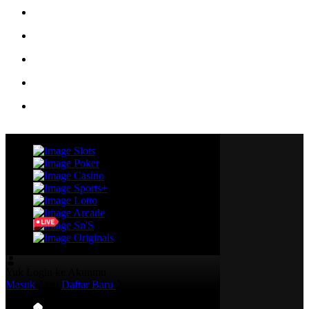
Beranda
Referral
Masuk
Promosi
Kontak
Slots
Poker
Casino
Sports+
Lotto
Arcade
Sn'S
Originals
Yuk Login ke Akunmu
Masuk
Atau
Daftar Baru